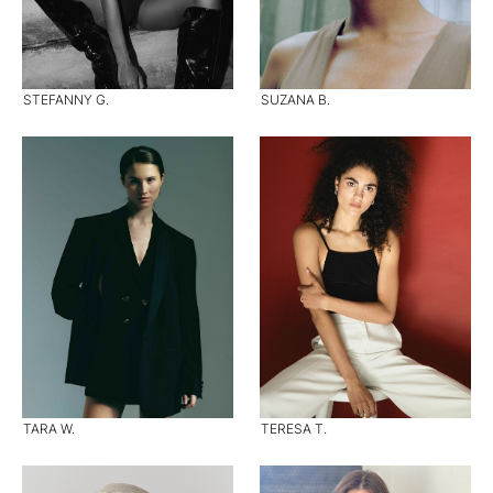
STEFANNY G.
SUZANA B.
TARA W.
TERESA T.