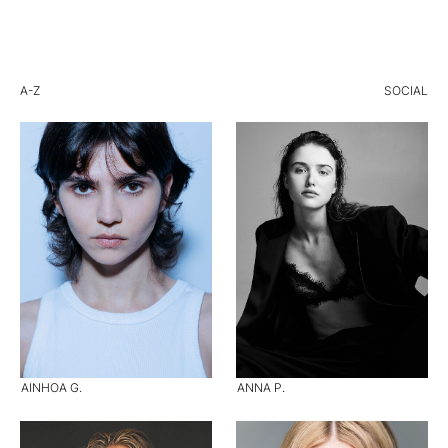
A-Z
SOCIAL
AINHOA G.
ANNA P.