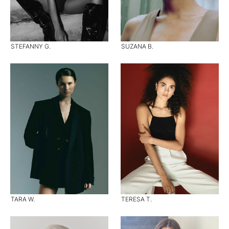
STEFANNY G.
SUZANA B.
TARA W.
TERESA T.