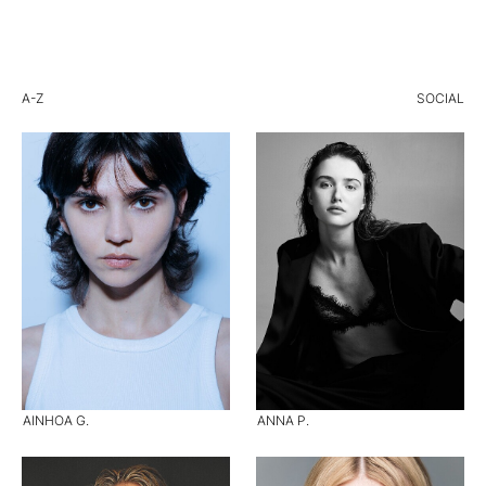
A-Z
SOCIAL
AINHOA G.
ANNA P.