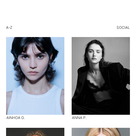
A-Z
SOCIAL
AINHOA G.
ANNA P.