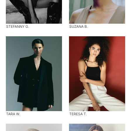
STEFANNY G.
SUZANA B.
TARA W.
TERESA T.