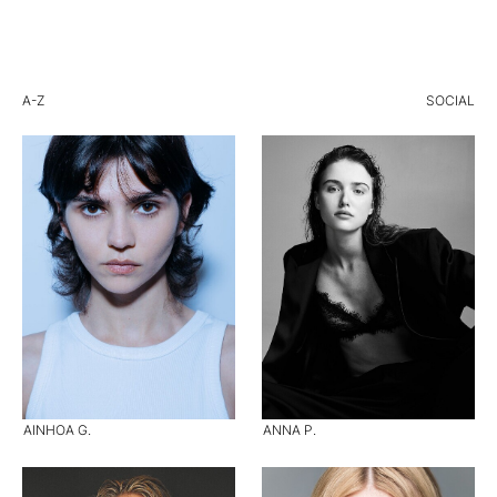
A-Z
SOCIAL
AINHOA G.
ANNA P.