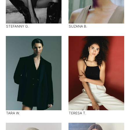
STEFANNY G.
SUZANA B.
TARA W.
TERESA T.