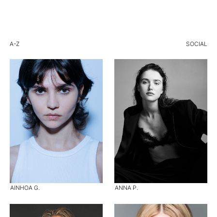
A-Z
SOCIAL
AINHOA G.
ANNA P.