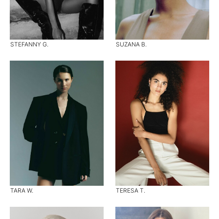
STEFANNY G.
SUZANA B.
TARA W.
TERESA T.