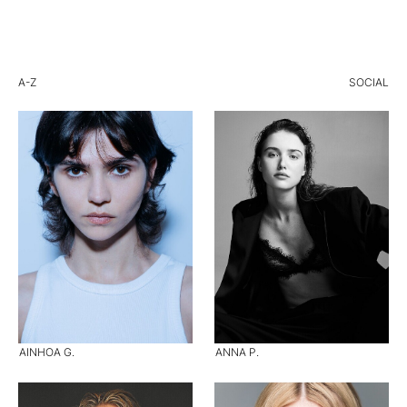
A-Z
SOCIAL
AINHOA G.
ANNA P.