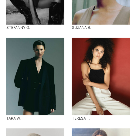
STEFANNY G.
SUZANA B.
TARA W.
TERESA T.