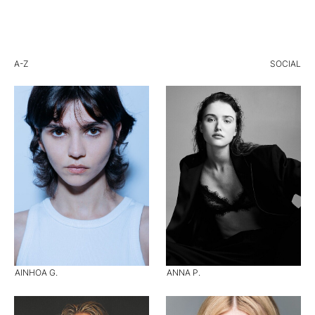
A-Z
SOCIAL
AINHOA G.
ANNA P.