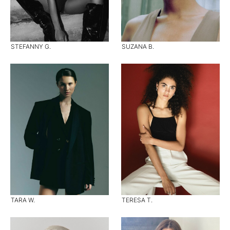
STEFANNY G.
SUZANA B.
TARA W.
TERESA T.