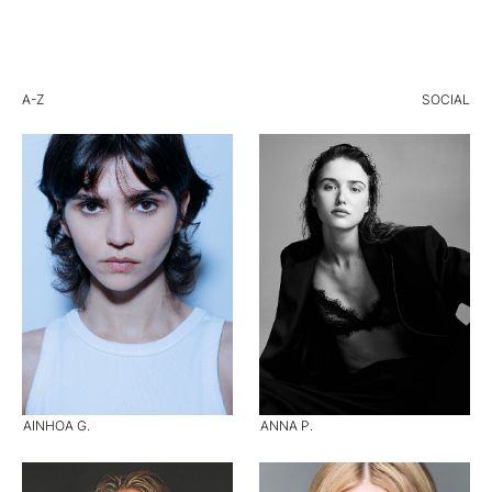
A-Z
SOCIAL
AINHOA G.
ANNA P.