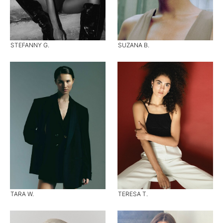
STEFANNY G.
SUZANA B.
TARA W.
TERESA T.