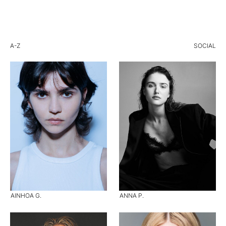
A-Z
SOCIAL
AINHOA G.
ANNA P.