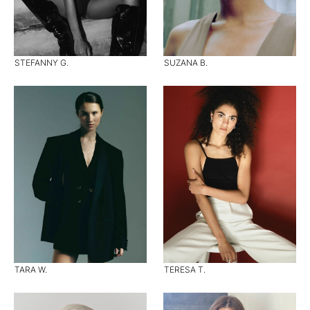
STEFANNY G.
SUZANA B.
TARA W.
TERESA T.