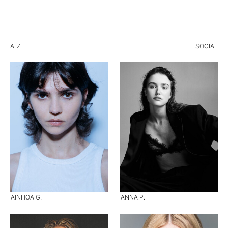
A-Z
SOCIAL
AINHOA G.
ANNA P.