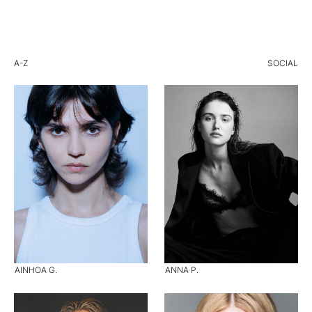
A-Z
SOCIAL
AINHOA G.
ANNA P.