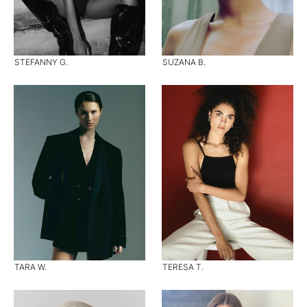
STEFANNY G.
SUZANA B.
TARA W.
TERESA T.