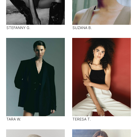
STEFANNY G.
SUZANA B.
TARA W.
TERESA T.