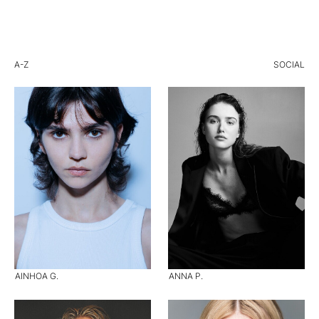
A-Z
SOCIAL
AINHOA G.
ANNA P.