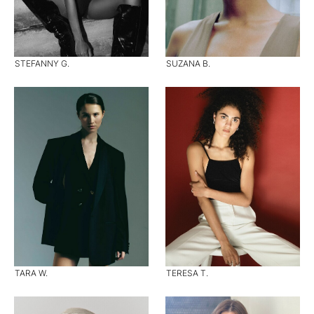
STEFANNY G.
SUZANA B.
TARA W.
TERESA T.