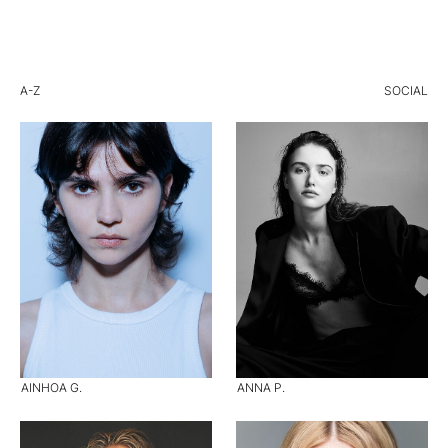
A-Z
SOCIAL
AINHOA G.
ANNA P.