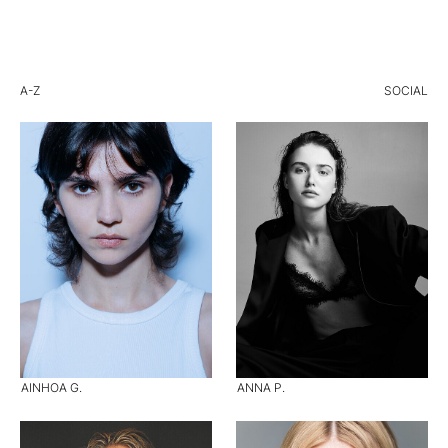
A-Z
SOCIAL
AINHOA G.
ANNA P.