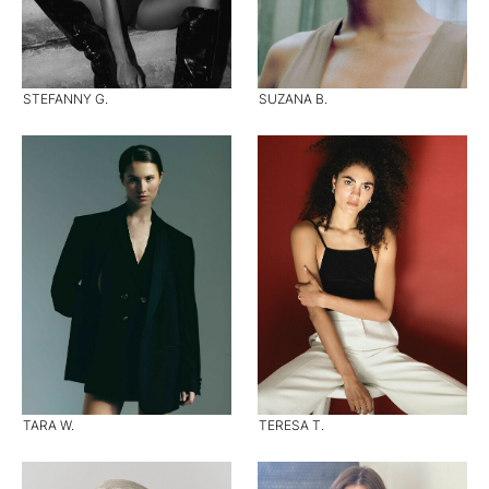
STEFANNY G.
SUZANA B.
TARA W.
TERESA T.