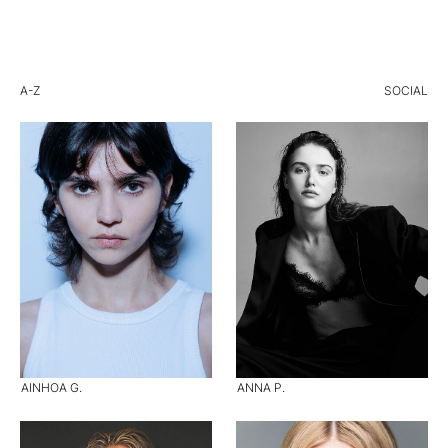
A-Z
SOCIAL
AINHOA G.
ANNA P.