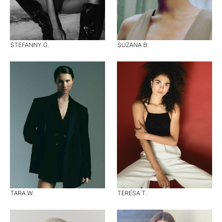
STEFANNY G.
SUZANA B.
TARA W.
TERESA T.