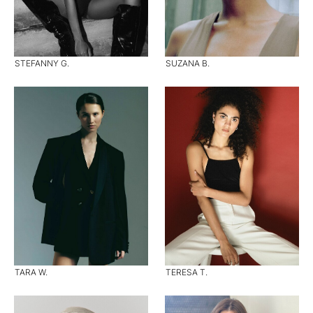
STEFANNY G.
SUZANA B.
TARA W.
TERESA T.