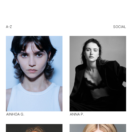
A-Z
SOCIAL
AINHOA G.
ANNA P.