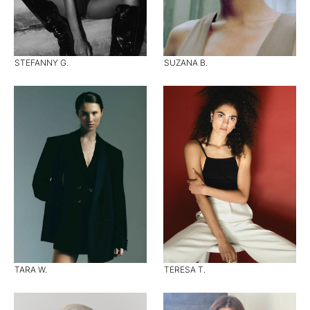
STEFANNY G.
SUZANA B.
TARA W.
TERESA T.