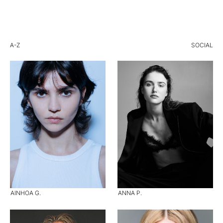
A-Z
SOCIAL
AINHOA G.
ANNA P.