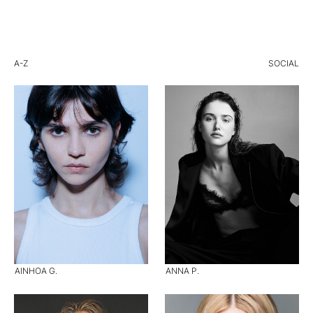
A-Z
SOCIAL
AINHOA G.
ANNA P.