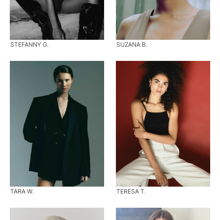
STEFANNY G.
SUZANA B.
TARA W.
TERESA T.