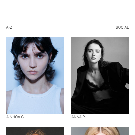
A-Z
SOCIAL
AINHOA G.
ANNA P.