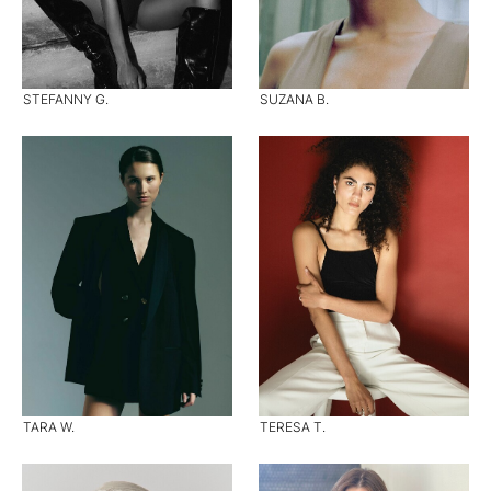
STEFANNY G.
SUZANA B.
TARA W.
TERESA T.