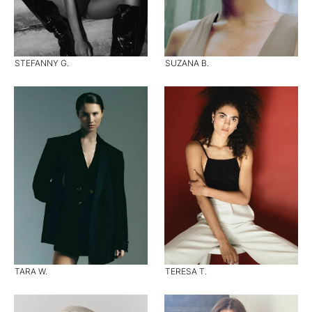
STEFANNY G.
SUZANA B.
TARA W.
TERESA T.