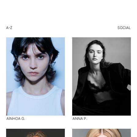
A-Z
SOCIAL
AINHOA G.
ANNA P.