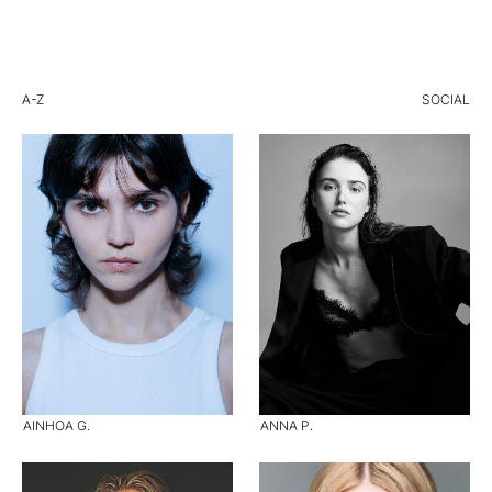
A-Z
SOCIAL
AINHOA G.
ANNA P.