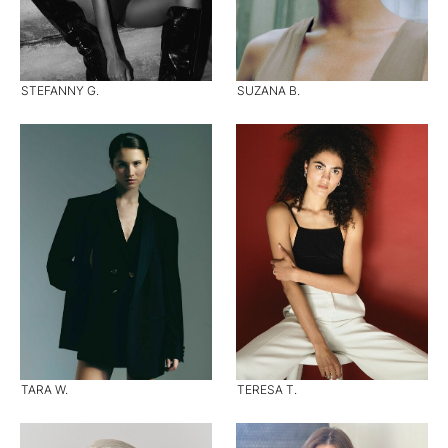
STEFANNY G.
SUZANA B.
TARA W.
TERESA T.