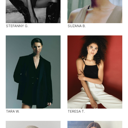
STEFANNY G.
SUZANA B.
TARA W.
TERESA T.