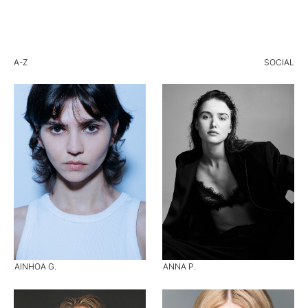
A-Z
SOCIAL
AINHOA G.
ANNA P.