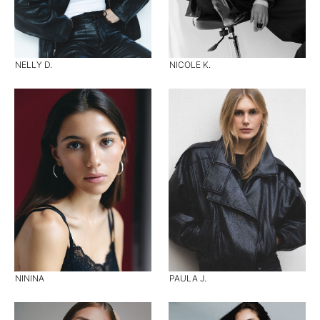
NELLY D.
NICOLE K.
NININA
PAULA J.