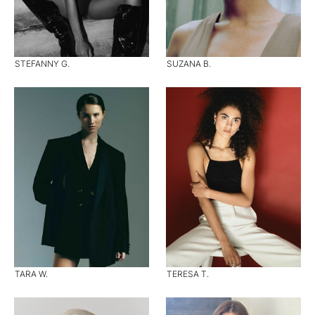
STEFANNY G.
SUZANA B.
TARA W.
TERESA T.