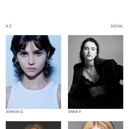
A-Z
SOCIAL
AINHOA G.
ANNA P.