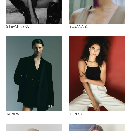
STEFANNY G.
SUZANA B.
TARA W.
TERESA T.