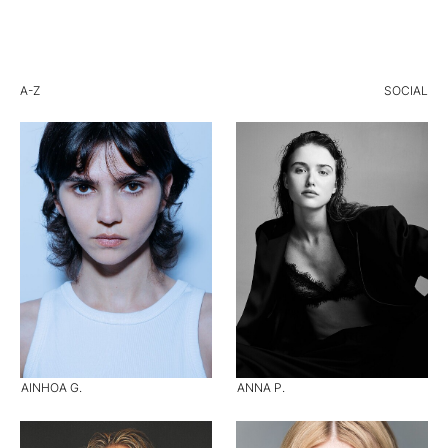
A-Z
SOCIAL
AINHOA G.
ANNA P.