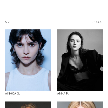
A-Z
SOCIAL
AINHOA G.
ANNA P.