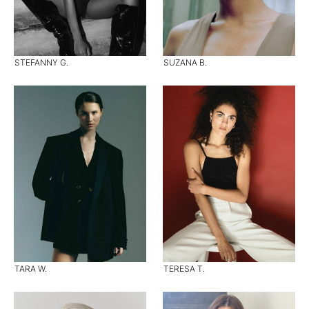
STEFANNY G.
SUZANA B.
TARA W.
TERESA T.