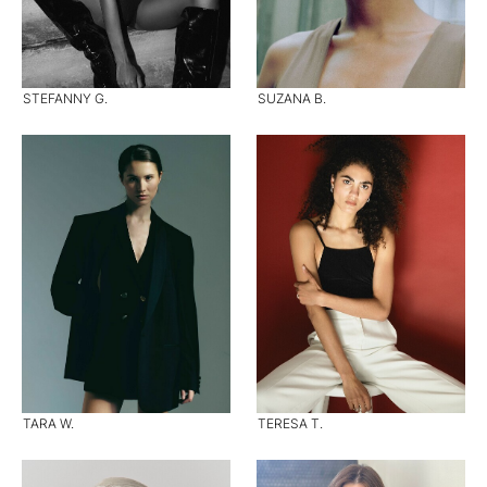
STEFANNY G.
SUZANA B.
TARA W.
TERESA T.