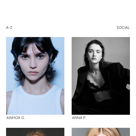
A-Z
SOCIAL
AINHOA G.
ANNA P.