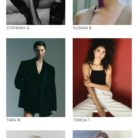
STEFANNY G.
SUZANA B.
TARA W.
TERESA T.