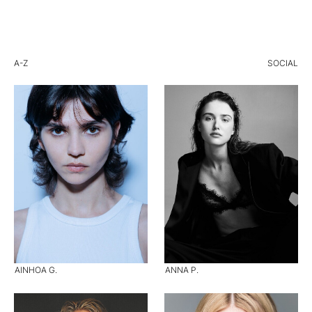
A-Z
SOCIAL
AINHOA G.
ANNA P.