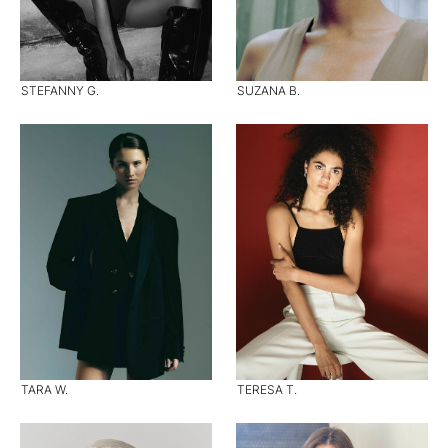
STEFANNY G.
SUZANA B.
TARA W.
TERESA T.