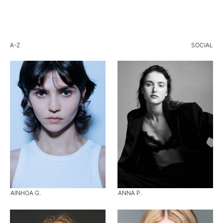
A-Z
SOCIAL
AINHOA G.
ANNA P.