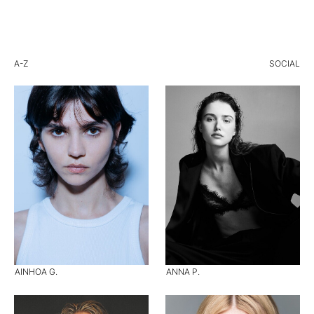
A-Z
SOCIAL
AINHOA G.
ANNA P.