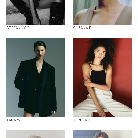
STEFANNY G.
SUZANA B.
TARA W.
TERESA T.