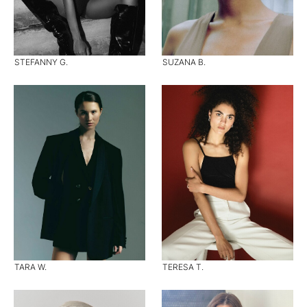
STEFANNY G.
SUZANA B.
TARA W.
TERESA T.