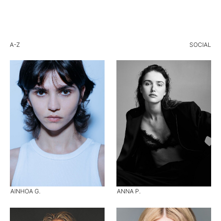
A-Z
SOCIAL
AINHOA G.
ANNA P.