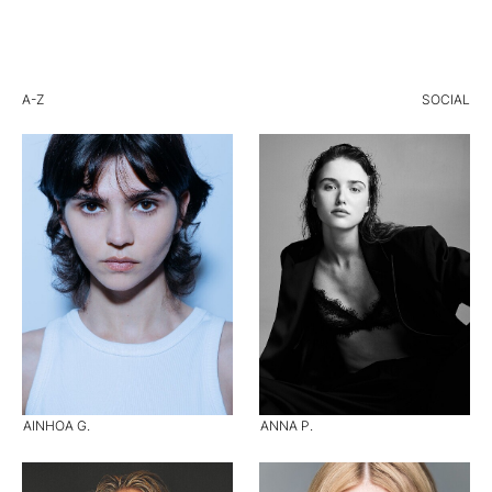
A-Z
SOCIAL
AINHOA G.
ANNA P.