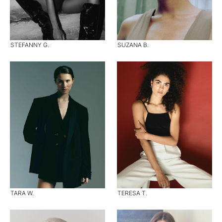
STEFANNY G.
SUZANA B.
TARA W.
TERESA T.