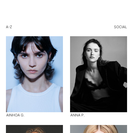
A-Z
SOCIAL
AINHOA G.
ANNA P.