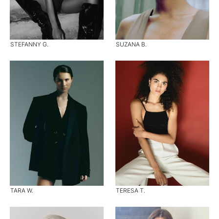
STEFANNY G.
SUZANA B.
TARA W.
TERESA T.