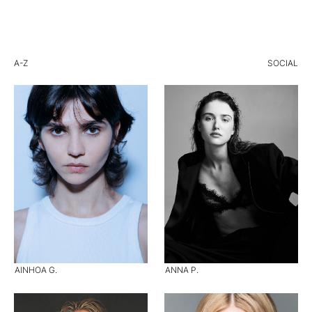
A-Z
SOCIAL
AINHOA G.
ANNA P.