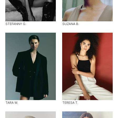
STEFANNY G.
SUZANA B.
TARA W.
TERESA T.