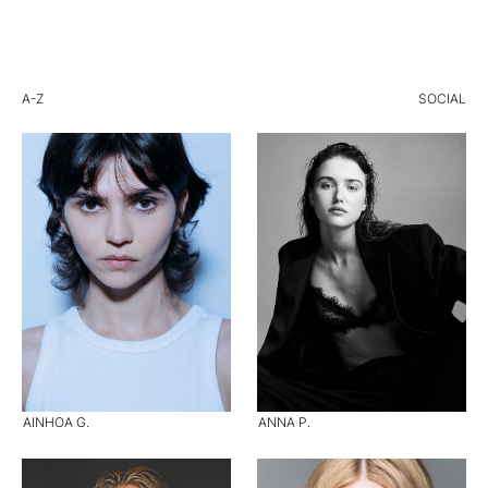
A-Z
SOCIAL
AINHOA G.
ANNA P.