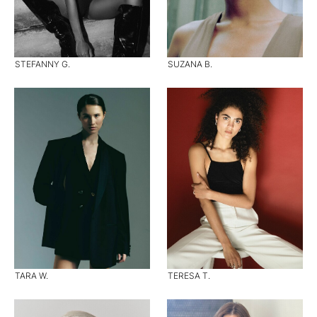
STEFANNY G.
SUZANA B.
TARA W.
TERESA T.