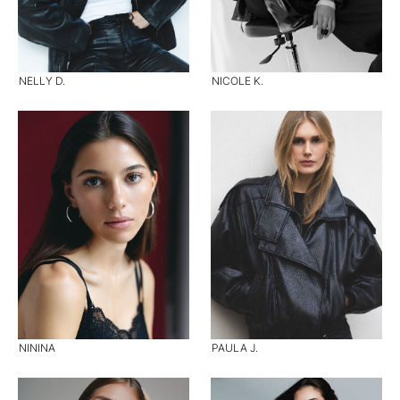
NELLY D.
NICOLE K.
NININA
PAULA J.