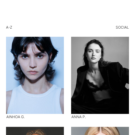
A-Z
SOCIAL
AINHOA G.
ANNA P.